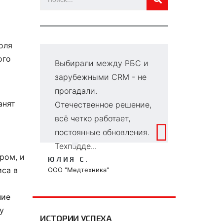
оля
ого
Выбирали между РБС и
Г
зарубежными CRM - не
в
прогадали.
д
анят
Отечественное решение,
се
всё четко работает,
и
постоянные обновления.
к
Техподде...
чт
ром, и
ЮЛИЯ С.
ВИ
иса в
ООО "Медтехника"
ООО
ние
у
ИСТОРИИ УСПЕХА