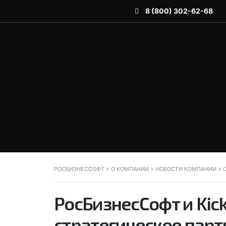
8 (800) 302-62-68
РОСБИЗНЕССОФТ
>
О КОМПАНИИ
>
НОВОСТИ КОМПАНИИ
>
РосБизнесСофт и Kic
стратегическое парт