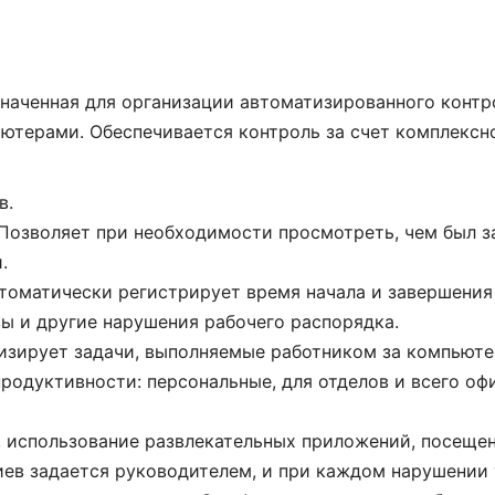
азначенная для организации автоматизированного контр
ютерами. Обеспечивается контроль за счет комплексн
стема с
Для предпринимателя
стью
без отдела IT - находка.
в.
ь отчёты под
Всё интуитивно, справки
 Позволяет при необходимости просмотреть, чем был з
раняется вся
понятные. Скорость
.
бщения с
работы высокая, даже
втоматически регистрирует время начала и завершения
 Единственное,
при большом количе...
ы и другие нарушения рабочего распорядка.
...
ализирует задачи, выполняемые работником за компьюте
НАДЕЖДА
родуктивности: персональные, для отделов и всего оф
юс»
ИП
 использование развлекательных приложений, посеще
иев задается руководителем, и при каждом нарушении 