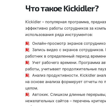
Что такое Kickidler?
Kickidler – популярная программа, предн
эффективно работы сотрудников за компь
Гибкая си
использования ряда инструментов:
возможно
Онлайн-просмотр экранов сотруднико
дописыват
Запись видео с экранов сотрудников.
себя. Сох
работник в определенный период времени
история о
Учет рабочего времени. Программа а
клиентом.
работы, учитывает продолжительные пауз
что хотелос
Анализ продуктивности. Kickidler ан
ВИКТОР
на основе анализа формирует отчеты по п
ООО «АвтоПл
целом.
Автокик. Слишком длинные перерывы,
нежелательных сайтов – перечень критер