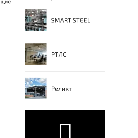
ющие
SMART STEEL
РТЛС
Реликт