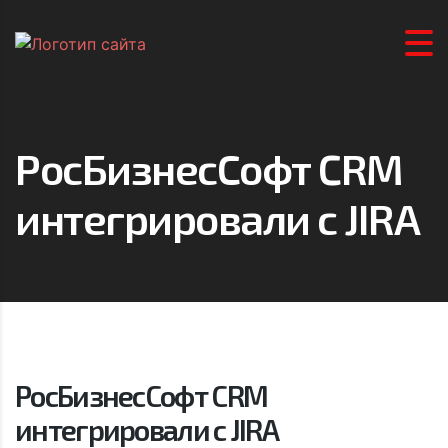
РосБизнесСофт CRM
интегрировали с JIRA
РосБизнесСофт CRM
интегрировали с JIRA