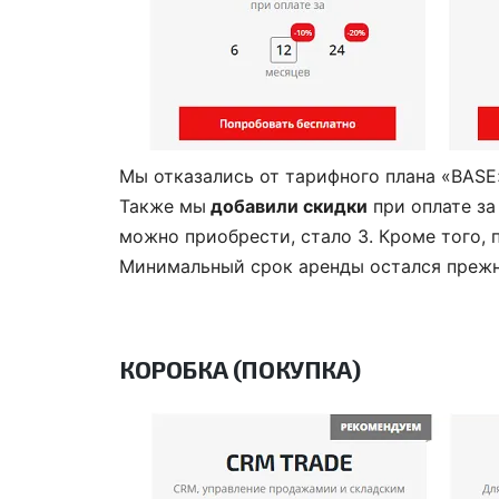
Гибкая си
возможно
Мы отказались от тарифного плана «BASE
дописыват
Также мы
добавили скидки
при оплате за
можно приобрести, стало 3. Кроме того,
себя. Сох
Минимальный срок аренды остался прежн
история о
клиентом.
что хотелос
ВИКТОР
КОРОБКА (ПОКУПКА)
ООО «АвтоПл