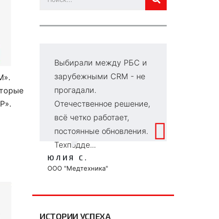
Выбирали между РБС и
Г
зарубежными CRM - не
в
M».
прогадали.
д
оторые
P».
Отечественное решение,
се
всё четко работает,
и
постоянные обновления.
к
Техподде...
чт
ЮЛИЯ С.
ВИ
ООО "Медтехника"
ООО
ИСТОРИИ УСПЕХА