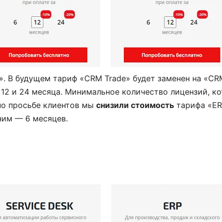
стема с
Для предпринимателя
стью
без отдела IT - находка.
». В будущем тариф «CRM Trade» будет заменен на «CR
ь отчёты под
Всё интуитивно, справки
 12 и 24 месяца. Минимальное количество лицензий, к
 по просьбе клиентов мы
раняется вся
снизили стоимость
понятные. Скорость
тарифа «ER
им — 6 месяцев.
бщения с
работы высокая, даже
 Единственное,
при большом количе...
...
НАДЕЖДА
юс»
ИП