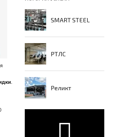
SMART STEEL
РТЛС
ря
идки
.
Реликт
0