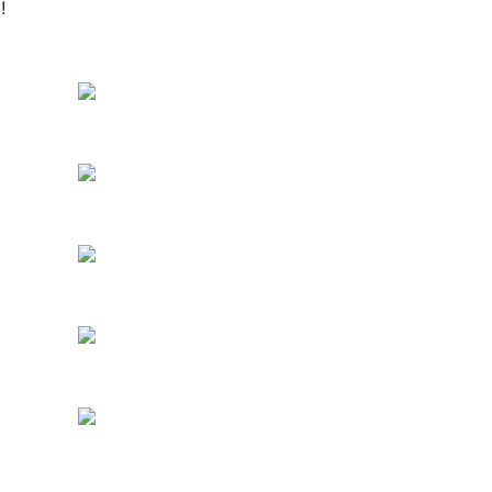
!
стема с
Для предпринимателя
стью
без отдела IT - находка.
ь отчёты под
Всё интуитивно, справки