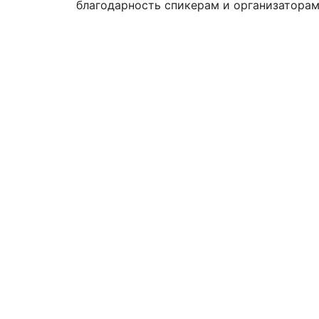
благодарность спикерам и организаторам
Гибкая си
возможно
дописыват