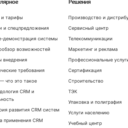
лярное
Решения
 и тарифы
Производство и дистриб
и и спецпредложения
Сервисный центр
ne-демонстрация системы
Телекоммуникации
ообзор возможностей
Маркетинг и реклама
ы внедрения
Профессиональные услуг
ические требования
Сертификация
— что это такое
Строительство
дология CRM и
ТЭК
ьность
Упаковка и полиграфия
рия развития CRM систем
Услуги населению
а применения CRM
Учебный центр