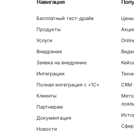
Навигация
Попу
Бесплатный тест-драйв
Цены
Продукты
Акци
Услуги
Onli
Внедрение
Виде
Заявка на внедрение
Кейс
Интеграции
Техн
Полная интеграция с «1С»
CRM 
Клиенты
Мето
лоял
Партнерам
Исто
Документация
Сфер
Новости