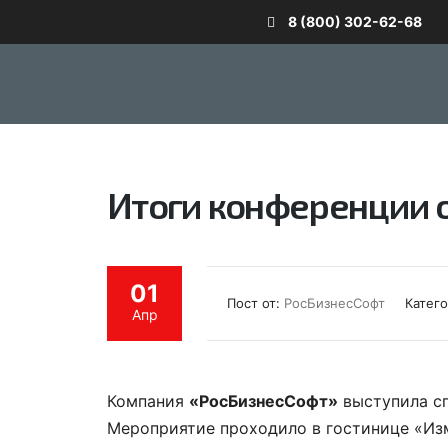
8 (800) 302-62-68
Итоги конференции о
01
Пост от:
РосБизнесСофт
Катег
Апр
Компания
«РосБизнесСофт»
выступила с
Мероприятие проходило в гостинице «Из