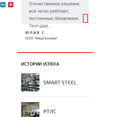
Отечественное решение,
се
всё четко работает,
и
постоянные обновления.
к
Техподде...
чт
ЮЛИЯ С.
ВИ
ООО "Медтехника"
ООО
ИСТОРИИ УСПЕХА
SMART STEEL
РТЛС