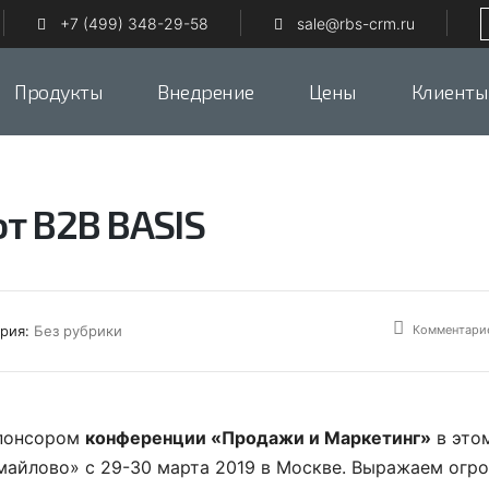
+7 (499) 348-29-58
sale@rbs-crm.ru
Продукты
Внедрение
Цены
Клиенты
т B2B BASIS
Комментарие
ория:
Без рубрики
понсором
конференции «Продажи и Маркетинг»
в этом
майлово» с 29-30 марта 2019 в Москве. Выражаем огр