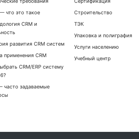
ические требования
Сертификация
— что это такое
Строительство
дология CRM и
ТЭК
ьность
Упаковка и полиграфия
рия развития CRM систем
Услуги населению
а применения CRM
Учебный центр
выбрать CRM/ERP систему
26?
— часто задаваемые
осы