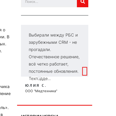
я о
Выбирали между РБС и
Г
ии. В
зарубежными CRM - не
в
ых.
прогадали.
д
.
Отечественное решение,
се
всё четко работает,
и
постоянные обновления.
к
Техподде...
чт
ЮЛИЯ С.
ВИ
тчика
ООО "Медтехника"
ООО
ление
ль».
 в