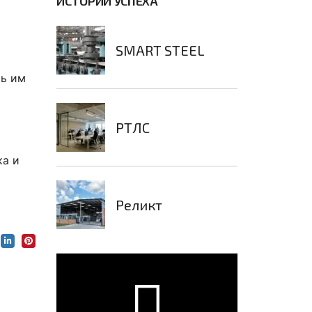
ИСТОРИИ УСПЕХА
SMART STEEL
ть им
РТЛС
ка и
Реликт