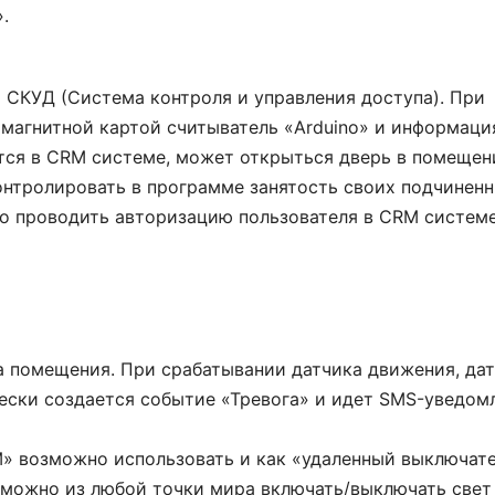
.
СКУД (Система контроля и управления доступа). При
 магнитной картой считыватель «Arduino» и информаци
стема с
Для предпринимателя
ся в CRM системе, может открыться дверь в помещен
стью
без отдела IT - находка.
онтролировать в программе занятость своих подчиненн
ь отчёты под
Всё интуитивно, справки
о проводить авторизацию пользователя в CRM системе
раняется вся
понятные. Скорость
бщения с
работы высокая, даже
 Единственное,
при большом количе...
...
НАДЕЖДА
а помещения. При срабатывании датчика движения, да
юс»
ИП
ески создается событие «Тревога» и идет SMS-уведом
M» возможно использовать и как «удаленный выключате
 можно из любой точки мира включать/выключать свет