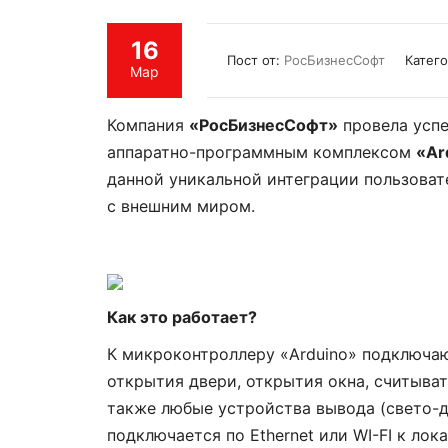
16
Пост от:
РосБизнесСофт
Катег
Мар
Компания
«РосБизнесСофт»
провела успе
аппаратно-программным комплексом
«Ar
данной уникальной интеграции пользова
с внешним миром.
Как это работает?
К микроконтроллеру «Arduino» подключаю
открытия двери, открытия окна, считыват
также любые устройства вывода (свето-ди
подключается по Ethernet или WI-FI к ло