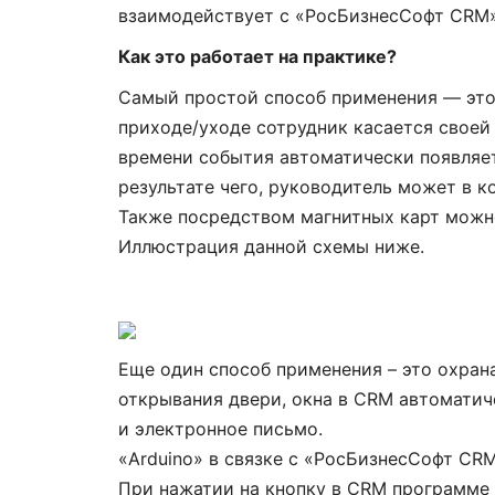
взаимодействует с «РосБизнесСофт CRM»
Как это работает на практике?
Самый простой способ применения — это 
приходе/уходе сотрудник касается своей
Гибкая си
времени события автоматически появляет
возможно
результате чего, руководитель может в к
дописыват
Также посредством магнитных карт можн
себя. Сох
Иллюстрация данной схемы ниже.
история о
клиентом.
что хотелос
ВИКТОР
Еще один способ применения – это охран
ООО «АвтоПл
открывания двери, окна в CRM автоматич
и электронное письмо.
«Arduino» в связке с «РосБизнесСофт CR
При нажатии на кнопку в CRM программе