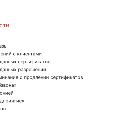
сти
азы
ений с клиентами
ыданных сертификатов
ыданных разрешений
минания о продлении сертификатов
бзвона»
фонией
едприятие»
дов