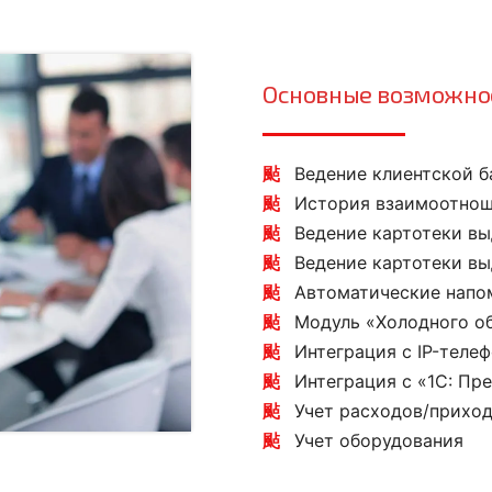
Основные возможно
Ведение клиентской б
История взаимоотнош
Ведение картотеки в
Ведение картотеки в
Автоматические напо
Модуль «Холодного о
Интеграция с IP-теле
Интеграция с «1С: Пр
Учет расходов/прихо
Учет оборудования