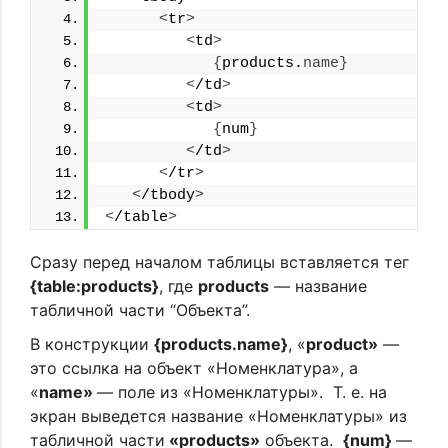
<
tr
>
<
td
>
{
products.
name
}
<
/td
>
<
td
>
{
num
}
<
/td
>
<
/tr
>
<
/tbody
>
<
/table
>
Сразу перед началом таблицы вставляется тег
{table:products}
, где
products
— название
табличной части “Объекта”.
В конструкции
{products.name}
, «
product»
—
это ссылка на объект «Номенклатура», а
«
name»
— поле из «Номенклатуры». Т. е. на
экран выведется название «Номенклатуры» из
табличной части
«products»
объекта.
{num}
—