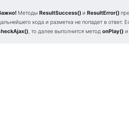
Важно!
Методы
ResultSuccess()
и
ResultError()
пр
дальнейшего кода и разметка не попадет в ответ. Е
checkAjax()
, то далее выполнится метод
onPlay()
и