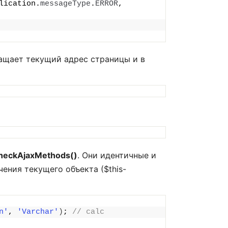
lication.
messageType
.
ERROR
, 
щает текущий адрес страницы и в
heckAjaxMethods()
. Они идентичные и
чения текущего объекта ($this-
n'
, 
'Varchar'
)
; 
// calc