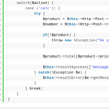
switch
(
$action
)
{
case
(
'calc'
)
: 
{
try
{
                $product = $
this
-
>
Http-
>
Post-
>
                $number = $
this
-
>
Http-
>
Post-
>
r
if
(
!$product
)
{
                    throw 
new
 \
Exception
(
"Не у
}
                $product-
>
total
(
$product-
>
pric
                $
this
-
>
resultSuccess
([
'message
}
catch
(
\Exception $e
)
{
                $
this
-
>
resultError
(
$e-
>
getMess
}
}
 break;
}
}