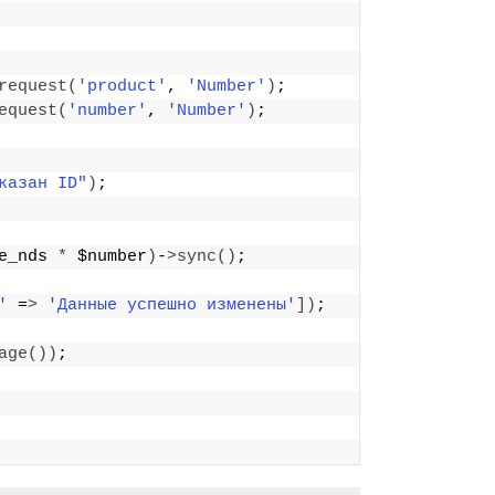
request
(
'product'
, 
'Number'
)
;
equest
(
'number'
, 
'Number'
)
;
казан ID"
)
;
e_nds 
*
 $number
)
-
>
sync
()
;
'
 =
>
'Данные успешно изменены'
])
;
age
())
;