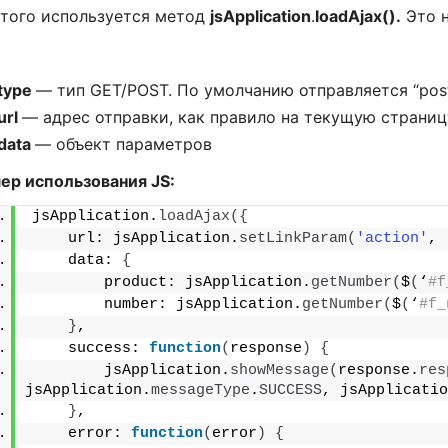
этого используется метод
jsApplication
.
loadAjax().
Это 
type
— тип GET/POST. По умолчанию отправляется “pos
url
— адрес отправки, как правило на текущую страниц
data
— объект параметров
ер использования JS:
jsApplication.
loadAjax
({
    url: jsApplication.
setLinkParam
(
'action'
, 
    data: 
{
        product: jsApplication.
getNumber
(
$
(
‘
#f
        number: jsApplication.
getNumber
(
$
(
‘
#f_
}
,
    success: 
function
(
response
)
{
        jsApplication.
showMessage
(
response.
res
jsApplication.
messageType
.
SUCCESS
, jsApplicatio
}
,
    error: 
function
(
error
)
{