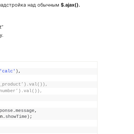
надстройка над обычным
$.ajax().
t”
у.
'calc'
)
,
_product’).val()),
number’).val()),
ponse
.
message
, 
n.
showTime
)
;