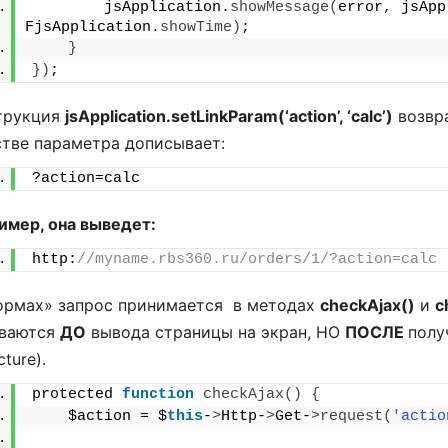
        jsApplication.
showMessage
(
error, jsApp
FjsApplication.
showTime
)
;
}
})
;
трукция
jsApplication.setLinkParam(‘action’, ‘calc’)
возвра
стве параметра дописывает:
?action=calc
имер, она выведет:
http:
//myname.rbs360.ru/orders/1/?action=calc
ормах» запрос принимается в методах
checkAjax()
и
c
ваются
ДО
вывода страницы на экран, НО
ПОСЛЕ
полу
cture).
protected 
function
checkAjax
()
{
    $action = $
this
-
>
Http-
>
Get-
>
request
(
'actio