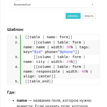
Шаблон:
[[
table 
|
 name: form
]]
[[
column 
|
 table: form 
|
name: name 
|
 width: 
36
% 
|
 tags: 
key=
"$id"
 phone=
"$phone"
]]
[[
column 
|
 table: form 
|
name: city 
|
 width: 
24
%
]]
[[
column 
|
 table: form 
|
name: responsible 
|
 width: 
40
% 
|
align: center
]]
[[
table_end
]]
Где:
name
— название поля, которое нужно
вывести. Если указать поле, которое