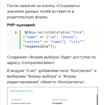
После нажатия на кнопку «Сохранить»
значения данных полей вставятся в
родительскую форму.
PHP-сценарий:
$
this
-
>
printDataTable
(
"form"
, 
[
"name"
 =
>
[
"id"
, 
"phone"
, 
"content"
 =
>
"name"
]
, 
"city"
", 
"
responsible"
])
;
Созданная «Форма выбора» будет доступна по
адресу /companies/select.
В модуле “Счет” добавляем поле “Контрагент” и
выбираем “Форму выбора” и “Форму
редактирования” объекта «Контрагенты».