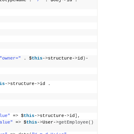
totypeName . 
"/"
 . $obj-
>
id . 
"owner="
 . $
this
-
>
structure-
>
id
)
-
is
-
>
structure-
>
id . 
lue"
 =
>
 $
this
-
>
structure-
>
id
]
,
alue"
 =
>
 $
this
-
>
User-
>
getEmployee
()