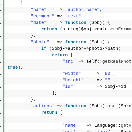
[
"name"
    =
>
"author.name"
,
"comment"
 =
>
"text"
,
"date"
    =
>
function
(
$obj
)
{
return
(
string
)
$obj-
>
date-
>
toForma
}
,
"photo"
   =
>
function
(
$obj
)
{
if
(
$obj-
>
author-
>
photo-
>
path
)
return
[
"src"
 =
>
 self::
getRealPhot
true
)
,
"width"
     =
>
"90"
,
"height"
     =
>
""
,
"id"
         =
>
 $obj-
>
id
]
;
}
,
'actions'
 =
>
function
(
$obj
)
use
(
$pro
return
[
[
'name'
   =
>
 Language::
getV