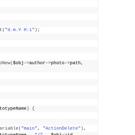
t
(
"d.m.Y H:i"
)
;
oNew
(
$obj-
>
author-
>
photo-
>
path, 
totypeName
)
{
ariable
(
"main"
, 
"ActionDelete"
)
,