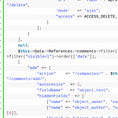
'url'
    =
>
"/api/"
 . $pro
"/delete"
,
'mode'
   =
>
"ajax"
,
"access"
 =
>
 ACCESS_DELETE,
]
]
;
}
]
,
null
,
    $
this
-
>
Data-
>
References-
>
comments-
>
filter
(
>
filter
(
"visible=1"
)
-
>
order
([
'date'
])
,
[
"add"
 =
>
[
"action"
    =
>
"/companies/"
 . $
th
"/comments/add/"
,
"autoresize"
  =
>
1
,
"fieldName"
   =
>
"object_text"
,
"hiddenFields"
  =
>
[
[
"name"
 =
>
"object_owner"
, 
"va
[
"name"
 =
>
"object_author"
, 
"v
[
0
]]
,