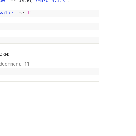
ue"
 =
>
date
(
"Y-m-d H:i:s"
, 
value"
 =
>
1
]
,
оки:
dComment ]]