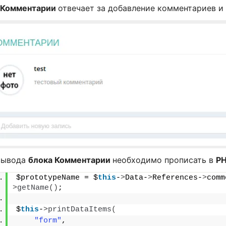
 Комментарии
отвечает за добавление комментариев и 
вывода
блока Комментарии
необходимо прописать в
PH
$prototypeName = $
this
-
>
Data-
>
References-
>
comm
>
getName
()
;
$
this
-
>
printDataItems
(
"form"
,