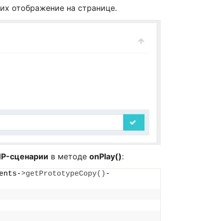
их отображение на странице.
P-сценарии
в методе
onPlay()
:
ents-
>
getPrototypeCopy
()
-