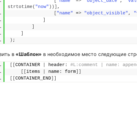
[
"name"
 =
>
"object_date"
, 
"val
strtotime
(
"now"
))]
,
[
"name"
 =
>
"object_visible"
, 
"
]
]
]
)
;
вить в
«Шаблон»
в необходимое место следующие стр
[[
CONTAINER 
|
 header: 
#L:comment | name: appen
[[
items 
|
 name: form
]]
[[
CONTAINER_END
]]