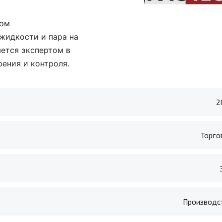
ком
жидкости и пара на
яется экспертом в
ения и контроля.
2
Торго
Производс