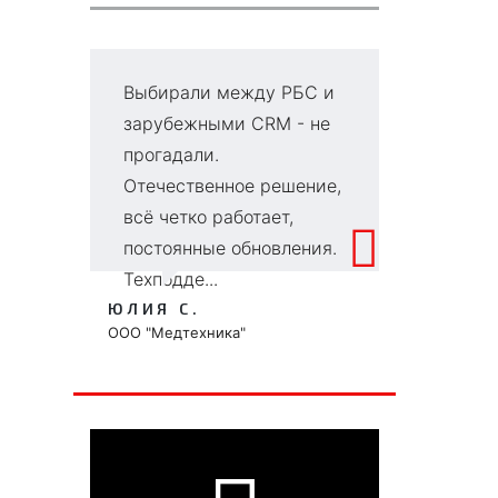
Выбирали между РБС и
Г
зарубежными CRM - не
в
прогадали.
д
Отечественное решение,
се
всё четко работает,
и
постоянные обновления.
к
Техподде...
чт
ЮЛИЯ С.
ВИ
ООО "Медтехника"
ООО