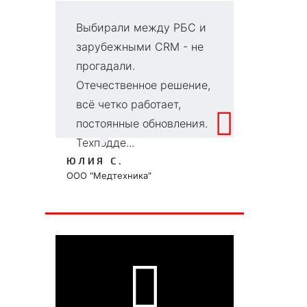
Выбирали между РБС и
Г
зарубежными CRM - не
в
прогадали.
д
Отечественное решение,
се
всё четко работает,
и
постоянные обновления.
к
Техподде...
чт
ЮЛИЯ С.
ВИ
ООО "Медтехника"
ООО